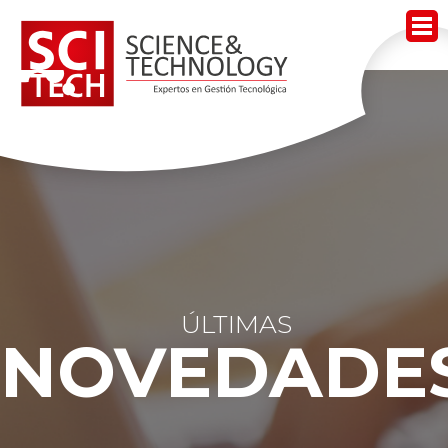
Acerca de Scitech
Nuestros Servicios
Nuestros Productos
Noticias
Contacto
ÚLTIMAS
Trabaja Con Nosotros
NOVEDADE
Mesa de Ayuda