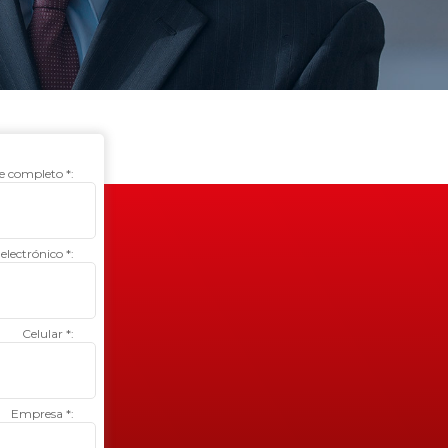
 completo *:
electrónico *:
Celular *:
Empresa *: