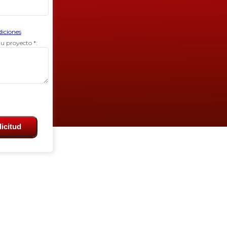
diciones
u proyecto *:
licitud