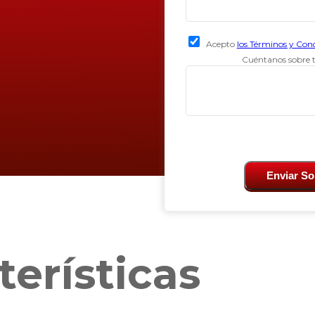
Acepto
los Términos y Con
Cuéntanos sobre t
Enviar So
terísticas