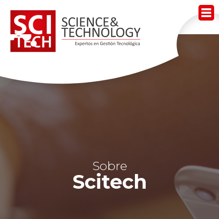
Acerca de Scitech
Nuestros Servicios
Nuestros Productos
Noticias
Contacto
Sobre
Trabaja Con Nosotros
Scitech
Mesa de Ayuda