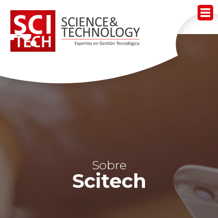
Acerca de Scitech
Nuestros Servicios
Nuestros Productos
Noticias
Contacto
Sobre
Trabaja Con Nosotros
Scitech
Mesa de Ayuda